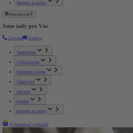
Novinky a zprávy
International
Jsme tady pro Vás
Zavolat
Zpráva
Společnost
Výživa zvířat
Rostlinná výroba
Silážování
Inovace
Kariéra
Novinky a zprávy
Vyhledávač výrobků