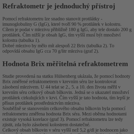
Refraktometr je jednoduchý přístroj
Pomocí refraktometru lze snadno stanovit protilátky -
imunoglobuliny G (IgG), které tvoří 90 % protilátek v kolostru.
Cílem je podat v mlezivu přibližně 180 g IgG, aby tele dostalo 200 g
protilátek. Čím nižší je obsah IgG, tím vyšší musí být množství
kolostra (tabulka 1).
Dobré mlezivo by mělo mít alespoň 22 Brix (tabulka 2). To
odpovídá obsahu IgG cca 70 g/litr mleziva (graf 2).
Hodnota Brix měřitelná refraktometrem
Studie provedená na statku Hülsenberg ukázala, že pomocí hodnoty
Brix změřené refraktometrem v krevním séru lze kontrolovat
zásobení mlezivem. U 44 telat se 2., 5. a 10. den života měřil v
krevním séru celkový obsah bílkovin. Jedná se o ukazatel množství
protilátek cirkulujících v krvi. Čím vyšší je tato hodnota, tím lepší je
přísun protilátek prostřednictvím mleziva.
Souběžně se stanovením celkového obsahu bílkovin byla pomocí
refraktometru změřena hodnota Brix séra. Mezi oběma hodnotami
existuje vysoká korelace (graf 3). Pomocí refraktometru lze tedy
zjistit, zda bylo zásobení kolostrem dostatečné.
Celkový obsah bílkovin v séru vyšší než 5,2 g/dl je hodnocen jako