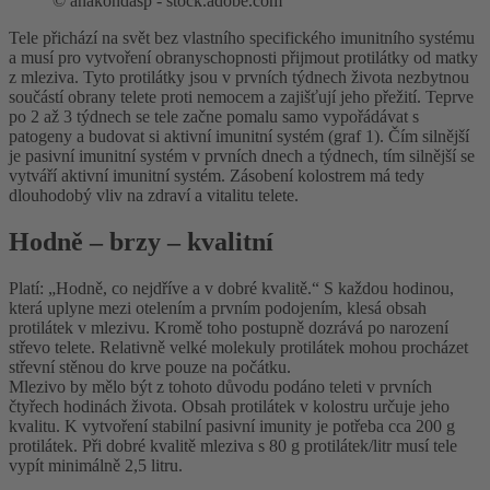
©
anakondasp - stock.adobe.com
Tele přichází na svět bez vlastního specifického imunitního systému
a musí pro vytvoření obranyschopnosti přijmout protilátky od matky
z mleziva. Tyto protilátky jsou v prvních týdnech života nezbytnou
součástí obrany telete proti nemocem a zajišťují jeho přežití. Teprve
po 2 až 3 týdnech se tele začne pomalu samo vypořádávat s
patogeny a budovat si aktivní imunitní systém (graf 1). Čím silnější
je pasivní imunitní systém v prvních dnech a týdnech, tím silnější se
vytváří aktivní imunitní systém. Zásobení kolostrem má tedy
dlouhodobý vliv na zdraví a vitalitu telete.
Hodně – brzy – kvalitní
Platí: „Hodně, co nejdříve a v dobré kvalitě.“ S každou hodinou,
která uplyne mezi otelením a prvním podojením, klesá obsah
protilátek v mlezivu. Kromě toho postupně dozrává po narození
střevo telete. Relativně velké molekuly protilátek mohou procházet
střevní stěnou do krve pouze na počátku.
Mlezivo by mělo být z tohoto důvodu podáno teleti v prvních
čtyřech hodinách života. Obsah protilátek v kolostru určuje jeho
kvalitu. K vytvoření stabilní pasivní imunity je potřeba cca 200 g
protilátek. Při dobré kvalitě mleziva s 80 g protilátek/litr musí tele
vypít minimálně 2,5 litru.