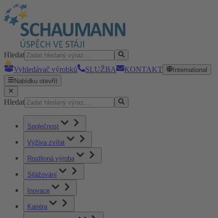
Hledat
Vyhledávač výrobků
SLUŽBA
KONTAKT
International
Nabídku otevřít
Hledat
Společnost
Výživa zvířat
Rostlinná výroba
Silážování
Inovace
Kariéra