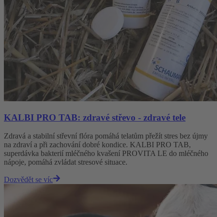
KALBI PRO TAB: zdravé střevo - zdravé tele
Zdravá a stabilní střevní flóra pomáhá telatům přežít stres bez újmy
na zdraví a při zachování dobré kondice. KALBI PRO TAB,
superdávka bakterií mléčného kvašení PROVITA LE do mléčného
nápoje, pomáhá zvládat stresové situace.
Dozvědět se víc