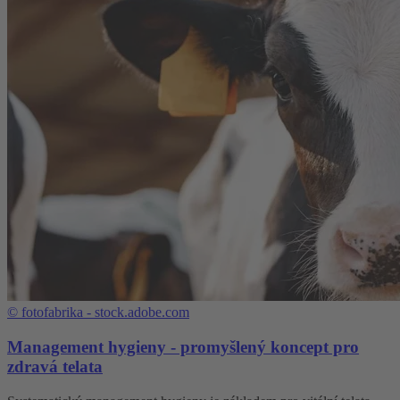
©
fotofabrika - stock.adobe.com
Management hygieny - promyšlený koncept pro
zdravá telata