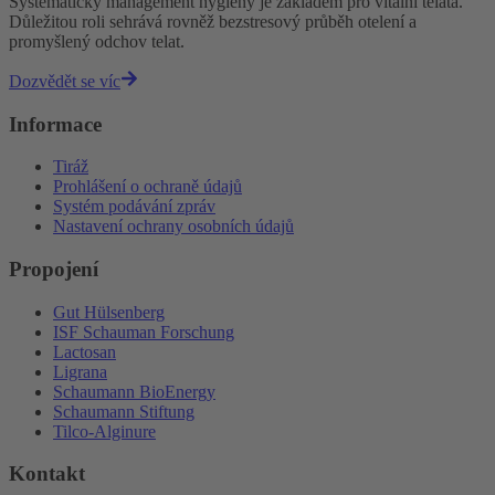
Systematický management hygieny je základem pro vitální telata.
Důležitou roli sehrává rovněž bezstresový průběh otelení a
promyšlený odchov telat.
Dozvědět se víc
Informace
Tiráž
Prohlášení o ochraně údajů
Systém podávání zpráv
Nastavení ochrany osobních údajů
Propojení
Gut Hülsenberg
ISF Schauman Forschung
Lactosan
Ligrana
Schaumann BioEnergy
Schaumann Stiftung
Tilco-Alginure
Kontakt