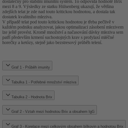
dostatečný pro stabilní imunitní systém. To odpovídá hodnotě Brix
mezi 8 a 9. Výsledky ze statku Hülsenberg ukazují, že většina
zdejších telat je zde nad touto kritickou hodnotou, a dostala tak
dostatek kvalitního mleziva.
V případě telat pod touto kritickou hodnotou je třeba pečlivě v
každém podniku analyzovat, jakou optimalizaci zásobení mlezivem
lze ještě provést. Kromě množství a načasování dávky mleziva sem
patří především krmení suchostojných krav s profylaxí mléčné
horečky a ketózy, stejně jako bezstresový průběh telení.
Graf 1 - Průběh imunity
Tabulka 1 - Potřebné množství mleziva
Tabulka 2 - Hodnota Brix
Graf 2 - Vztah mezi hodnotou Brix a obsahem IgG
Graf 3 - Korelace mezi celkovým obsahem bílkovin a hodnotou Brix