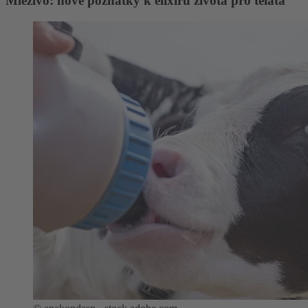
Mlezivo: nové poznatky k elixíru života pro telata