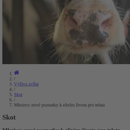
/
Výživa zvířat
/
Skot
/
Mlezivo: nové poznatky k elixíru života pro telata
Skot