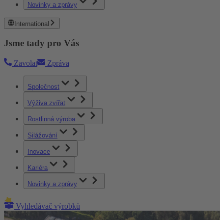
Novinky a zprávy
International
Jsme tady pro Vás
Zavolat
Zpráva
Společnost
Výživa zvířat
Rostlinná výroba
Silážování
Inovace
Kariéra
Novinky a zprávy
Vyhledávač výrobků