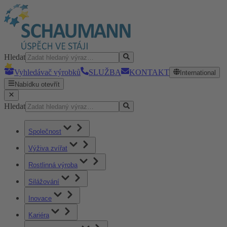
Hledat
Vyhledávač výrobků
SLUŽBA
KONTAKT
International
Nabídku otevřít
Hledat
Společnost
Výživa zvířat
Rostlinná výroba
Silážování
Inovace
Kariéra