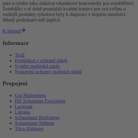
jater a rybího tuku získávat vitamínové koncentráty pro zemědělství.
Zemědělci v té době postrádali kvalitní krmivo pro svá zvířata a
vedlejší produkty rybolovu byly k dispozici v hojném množství.
Mladý podnikatel měl úspěch.
K historii
Informace
Tiráž
Prohlášení o ochraně údajů
Systém podávání zpráv
Nastavení ochrany osobních údajů
Propojení
Gut Hülsenberg
ISF Schauman Forschung
Lactosan
Ligrana
Schaumann BioEnergy
Schaumann Stiftung
Tilco-Alginure