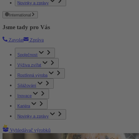
Novinky a zprávy
International
Jsme tady pro Vás
Zavolat
Zpráva
Společnost
Výživa zvířat
Rostlinná výroba
Silážování
Inovace
Kariéra
Novinky a zprávy
Vyhledávač výrobků