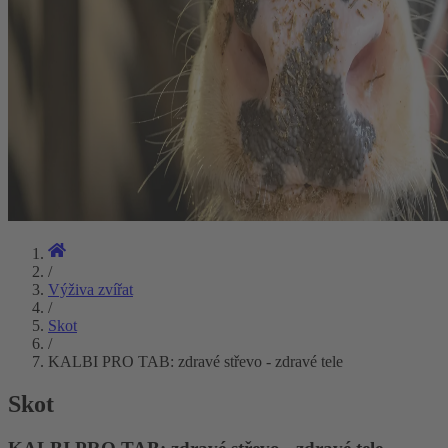
/
Výživa zvířat
/
Skot
/
KALBI PRO TAB: zdravé střevo - zdravé tele
Skot