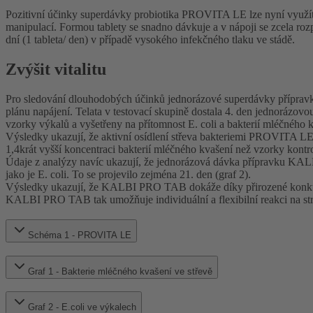
Pozitivní účinky superdávky probiotika PROVITA LE lze nyní vyu
manipulací. Formou tablety se snadno dávkuje a v nápoji se zcela r
dní (1 tableta/ den) v případě vysokého infekčného tlaku ve stádě.
Zvýšit vitalitu
Pro sledování dlouhodobých účinků jednorázové superdávky přípravku
plánu napájení. Telata v testovací skupině dostala 4. den jednor
vzorky výkalů a vyšetřeny na přítomnost E. coli a bakterií mléčného 
Výsledky ukazují, že aktivní osídlení střeva bakteriemi PROVITA 
1,4krát vyšší koncentraci bakterií mléčného kvašení než vzorky kontro
Údaje z analýzy navíc ukazují, že jednorázová dávka přípravku KALB
jako je E. coli. To se projevilo zejména 21. den (graf 2).
Výsledky ukazují, že KALBI PRO TAB dokáže díky přirozené konkuren
KALBI PRO TAB tak umožňuje individuální a flexibilní reakci na stre
Schéma 1 - PROVITA LE
Graf 1 - Bakterie mléčného kvašení ve střevě
Graf 2 - E.coli ve výkalech