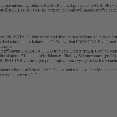
žít v inovativním výrobku KALBI PRO TAB pro telata. KALBI PRO TA
ozpustí. KALBI PRO TAB lze podávat jednorázově, například před nadch
 s PROVITA LE bylo na statku Hülsenberg rozděleno 12 telat do testo
ázovou dávku kombinace bakterií mléčného kvašení PROVITA LE ve for
kvašení.
LE z přípravku KALBI PRO TAB trvá déle. Desátý den, tj. 6 dní po p
lní skupiny. 21. den to byla dokonce 12krát vyšší koncentrace (graf 1).
I PRO TAB v testu nejen podporuje žádoucí výskyt bakterií mléčného 
ceschopnosti bakterií mléčného kvašení redukovat nežádoucí kmeny. Tí
sové situace ve stádě.