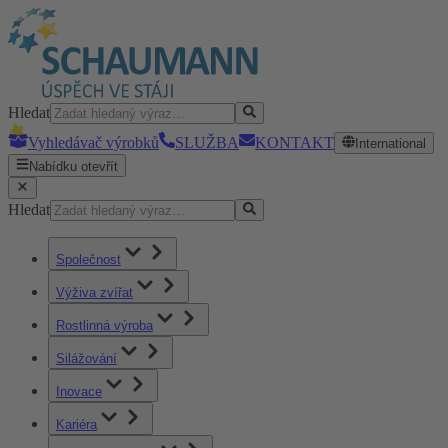
Hledat
Vyhledávač výrobků
SLUŽBA
KONTAKT
International
Nabídku otevřít
Hledat
Společnost
Výživa zvířat
Rostlinná výroba
Silážování
Inovace
Kariéra