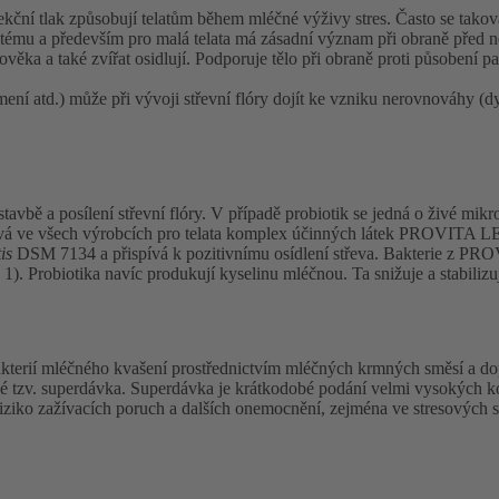
ekční tlak způsobují telatům během mléčné výživy stres. Často se tak
systému a především pro malá telata má zásadní význam při obraně před
věka a také zvířat osidlují. Podporuje tělo při obraně proti působení pa
mení atd.) může při vývoji střevní flóry dojít ke vzniku nerovnováhy 
ýstavbě a posílení střevní flóry. V případě probiotik se jedná o živé mi
ívá ve všech výrobcích pro telata komplex účinných látek PROVITA L
is
DSM 7134 a přispívá k pozitivnímu osídlení střeva. Bakterie z PROVI
1). Probiotika navíc produkují kyselinu mléčnou. Ta snižuje a stabiliz
terií mléčného kvašení prostřednictvím mléčných krmných směsí a dop
také tzv. superdávka. Superdávka je krátkodobé podání velmi vysokých k
t riziko zažívacích poruch a dalších onemocnění, zejména ve stresových