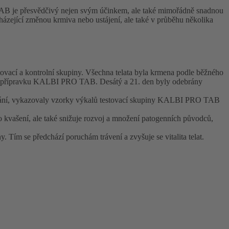
B je přesvědčivý nejen svým účinkem, ale také mimořádně snadnou
ázející změnou krmiva nebo ustájení, ale také v průběhu několika
vací a kontrolní skupiny. Všechna telata byla krmena podle běžného
mě přípravku KALBI PRO TAB. Desátý a 21. den byly odebrány
odání, vykazovaly vzorky výkalů testovací skupiny KALBI PRO TAB
kvašení, ale také snižuje rozvoj a množení patogenních původců,
m se předchází poruchám trávení a zvyšuje se vitalita telat.