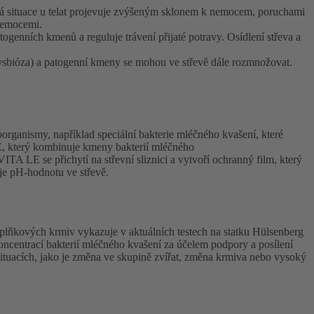
ová situace u telat projevuje zvýšeným sklonem k nemocem, poruchami
 nemocemi.
togenních kmenů a reguluje trávení přijaté potravy. Osídlení střeva a
(dysbióza) a patogenní kmeny se mohou ve střevě dále rozmnožovat.
kroorganismy, například speciální bakterie mléčného kvašení, které
E, který kombinuje kmeny bakterií mléčného
TA LE se přichytí na střevní sliznici a vytvoří ochranný film, který
uje pH-hodnotu ve střevě.
lňkových krmiv vykazuje v aktuálních testech na statku Hülsenberg
oncentrací bakterií mléčného kvašení za účelem podpory a posílení
 situacích, jako je změna ve skupině zvířat, změna krmiva nebo vysoký