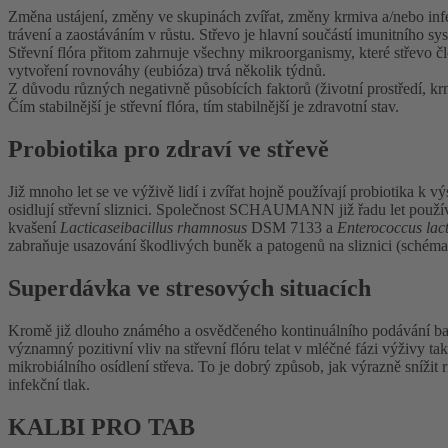
Změna ustájení, změny ve skupinách zvířat, změny krmiva a/nebo inf
trávení a zaostáváním v růstu. Střevo je hlavní součástí imunitního 
Střevní flóra přitom zahrnuje všechny mikroorganismy, které střevo člo
vytvoření rovnováhy (eubióza) trvá několik týdnů.
Z důvodu různých negativně působících faktorů (životní prostředí, kr
Čím stabilnější je střevní flóra, tím stabilnější je zdravotní stav.
Probiotika pro zdraví ve střevě
Již mnoho let se ve výživě lidí i zvířat hojně používají probiotika k v
osidlují střevní sliznici. Společnost SCHAUMANN již řadu let použ
kvašení
Lacticaseibacillus rhamnosus
DSM 7133 a
Enterococcus lact
zabraňuje usazování škodlivých buněk a patogenů na sliznici (schéma 
Superdávka ve stresových situacích
Kromě již dlouho známého a osvědčeného kontinuálního podávání bak
významný pozitivní vliv na střevní flóru telat v mléčné fázi výživy 
mikrobiálního osídlení střeva. To je dobrý způsob, jak výrazně sníži
infekční tlak.
KALBI PRO TAB