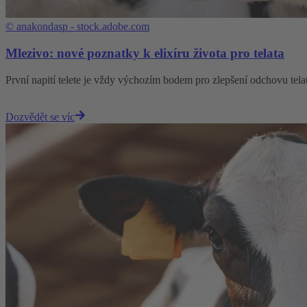
©
anakondasp - stock.adobe.com
Mlezivo: nové poznatky k elixíru života pro telata
První napití telete je vždy výchozím bodem pro zlepšení odchovu tela
Dozvědět se víc