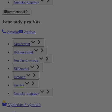
Novinky a zprávy
International
Jsme tady pro Vás
Zavolat
Zpráva
Společnost
Výživa zvířat
Rostlinná výroba
Silážování
Inovace
Kariéra
Novinky a zprávy
Vyhledávač výrobků