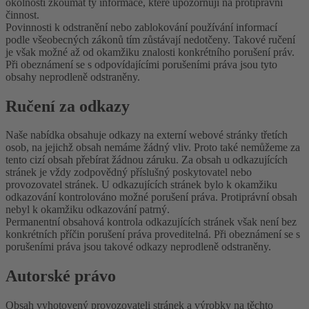
okolností zkoumat ty informace, které upozorňují na protiprávní
činnost.
Povinnosti k odstranění nebo zablokování používání informací
podle všeobecných zákonů tím zůstávají nedotčeny. Takové ručení
je však možné až od okamžiku znalosti konkrétního porušení práv.
Při obeznámení se s odpovídajícími porušeními práva jsou tyto
obsahy neprodleně odstraněny.
Ručení za odkazy
Naše nabídka obsahuje odkazy na externí webové stránky třetích
osob, na jejichž obsah nemáme žádný vliv. Proto také nemůžeme za
tento cizí obsah přebírat žádnou záruku. Za obsah u odkazujících
stránek je vždy zodpovědný příslušný poskytovatel nebo
provozovatel stránek. U odkazujících stránek bylo k okamžiku
odkazování kontrolováno možné porušení práva. Protiprávní obsah
nebyl k okamžiku odkazování patrný.
Permanentní obsahová kontrola odkazujících stránek však není bez
konkrétních příčin porušení práva proveditelná. Při obeznámení se s
porušeními práva jsou takové odkazy neprodleně odstraněny.
Autorské právo
Obsah vyhotovený provozovateli stránek a výrobky na těchto