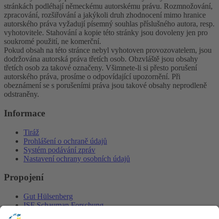
stránkách podléhají německému autorskému právu. Rozmnožování,
zpracování, rozšiřování a jakýkoli druh zhodnocení mimo hranice
autorského práva vyžadují písemný souhlas příslušného autora, resp.
vyhotovitele. Stahování a kopie této stránky jsou dovoleny jen pro
soukromé použití, ne komerční.
Pokud obsah na této stránce nebyl vyhotoven provozovatelem, jsou
dodržována autorská práva třetích osob. Obzvláště jsou obsahy
třetích osob za takové označeny. Všimnete-li si přesto porušení
autorského práva, prosíme o odpovídající upozornění. Při
obeznámení se s porušeními práva jsou takové obsahy neprodleně
odstraněny.
Informace
Tiráž
Prohlášení o ochraně údajů
Systém podávání zpráv
Nastavení ochrany osobních údajů
Propojení
Gut Hülsenberg
ISF Schauman Forschung
Lactosan