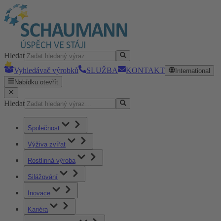
Hledat
Vyhledávač výrobků
SLUŽBA
KONTAKT
International
Nabídku otevřít
Hledat
Společnost
Výživa zvířat
Rostlinná výroba
Silážování
Inovace
Kariéra