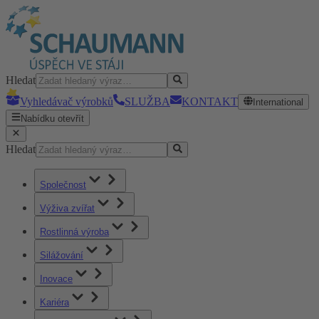
Hledat
Vyhledávač výrobků
SLUŽBA
KONTAKT
International
Nabídku otevřít
Hledat
Společnost
Výživa zvířat
Rostlinná výroba
Silážování
Inovace
Kariéra