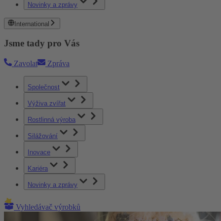
Novinky a zprávy
International
Jsme tady pro Vás
Zavolat
Zpráva
Společnost
Výživa zvířat
Rostlinná výroba
Silážování
Inovace
Kariéra
Novinky a zprávy
Vyhledávač výrobků