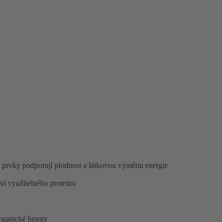
rvky podporují plodnost a látkovou výměnu energie
í využitelného proteinu
organické hmoty