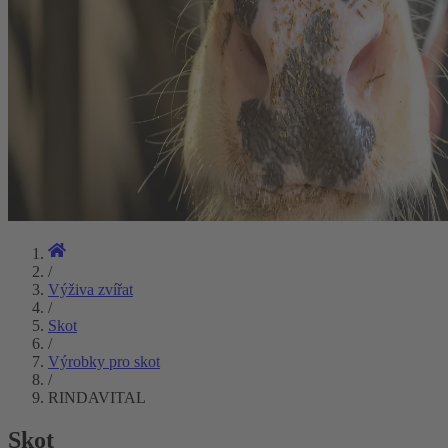
/
Výživa zvířat
/
Skot
/
Výrobky pro skot
/
RINDAVITAL
Skot