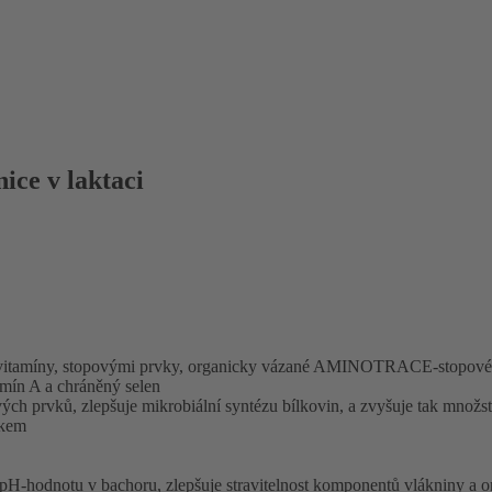
ice v laktaci
 vitamíny, stopovými prvky, organicky vázané AMINOTRACE-stopové p
mín A a chráněný selen
rvků, zlepšuje mikrobiální syntézu bílkovin, a zvyšuje tak množstv
íkem
H-hodnotu v bachoru, zlepšuje stravitelnost komponentů vlákniny a 