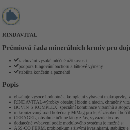
RINDAVITAL
Prémiová řada minerálních krmiv pro dojn
zachování vysoké mléčné užitkovosti
podpora fungování bachoru a látkové výměny
stabilita končetin a paznehtů
Popis
obsahuje vysoce hodnotné a kompletní vybavení makroprvky,
RINDAVITAL-výrobky obsahují biotin a niacin, chráněný vita
BOVIN-S-KOMPLEX, speciální kombinace vitamínů a stopových p
mikronizovaný oxid hořečnatý MiMag pro lepší zásobení hořč
CERAGEL, obsahuje účinné látky z řas, vyvazuje toxiny
dodatečné vybavení podle modulového systému je možné s:
ASS-CO FERM, probiotikum s živými kvasinkami, stabilizuje p