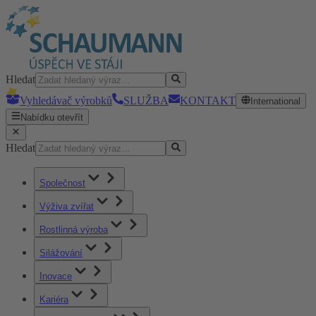
Hledat
Vyhledávač výrobků
SLUŽBA
KONTAKT
International
Nabídku otevřít
Hledat
Společnost
Výživa zvířat
Rostlinná výroba
Silážování
Inovace
Kariéra