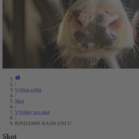
/
Výživa zvířat
/
Skot
/
Výrobky pro skot
/
RINDAMIN BASIS UNI U
Skot