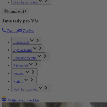
Novinky a zprávy
International
Jsme tady pro Vás
Zavolat
Zpráva
Společnost
Výživa zvířat
Rostlinná výroba
Silážování
Inovace
Kariéra
Novinky a zprávy
Vyhledávač výrobků