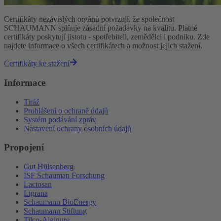
Certifikáty nezávislých orgánů potvrzují, že společnost
SCHAUMANN splňuje zásadní požadavky na kvalitu. Platné
certifikáty poskytují jistotu - spotřebiteli, zemědělci i podniku. Zde
najdete informace o všech certifikátech a možnost jejich stažení.
Certifikáty ke stažení
Informace
Tiráž
Prohlášení o ochraně údajů
Systém podávání zpráv
Nastavení ochrany osobních údajů
Propojení
Gut Hülsenberg
ISF Schauman Forschung
Lactosan
Ligrana
Schaumann BioEnergy
Schaumann Stiftung
Tilco-Alginure