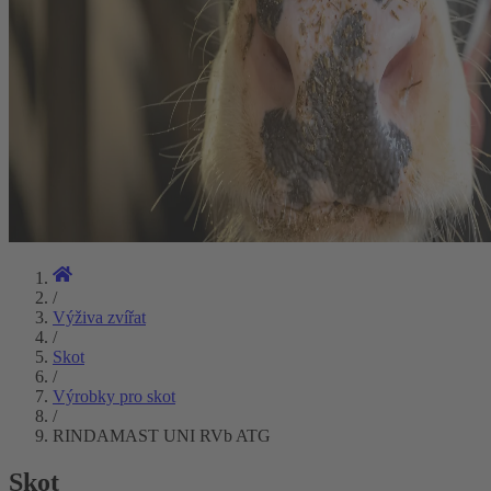
/
Výživa zvířat
/
Skot
/
Výrobky pro skot
/
RINDAMAST UNI RVb ATG
Skot