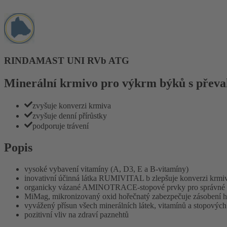
RINDAMAST UNI RVb ATG
Minerální krmivo pro výkrm býků s převa
zvyšuje konverzi krmiva
zvyšuje denní přírůstky
podporuje trávení
Popis
vysoké vybavení vitamíny (A, D3, E a B-vitamíny)
inovativní účinná látka RUMIVITAL b zlepšuje konverzi krmi
organicky vázané AMINOTRACE-stopové prvky pro správné z
MiMag, mikronizovaný oxid hořečnatý zabezpečuje zásobení ho
vyvážený přísun všech minerálních látek, vitamínů a stopových
pozitivní vliv na zdraví paznehtů