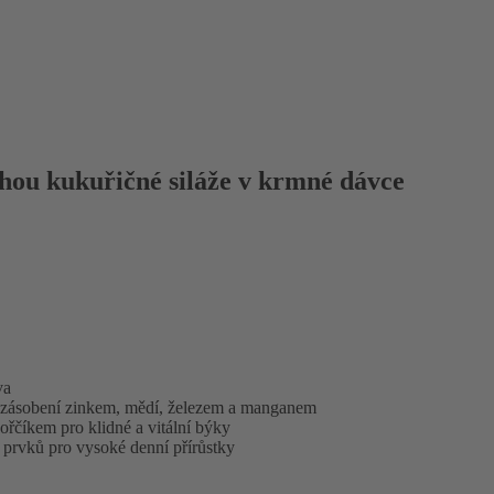
hou kukuřičné siláže v krmné dávce
va
ásobení zinkem, mědí, železem a manganem
řčíkem pro klidné a vitální býky
 prvků pro vysoké denní přírůstky