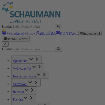
Hledat
Vyhledávač výrobků
SLUŽBA
KONTAKT
International
Nabídku otevřít
Hledat
Společnost
Výživa zvířat
Rostlinná výroba
Silážování
Inovace
Kariéra