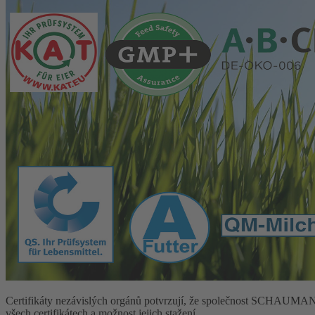
Certifikáty nezávislých orgánů potvrzují, že společnost SCHAUMANN sp
všech certifikátech a možnost jejich stažení.