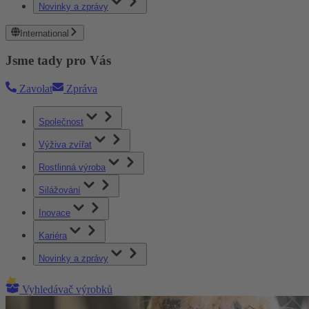
Novinky a zprávy
International
Jsme tady pro Vás
Zavolat
Zpráva
Společnost
Výživa zvířat
Rostlinná výroba
Silážování
Inovace
Kariéra
Novinky a zprávy
Vyhledávač výrobků