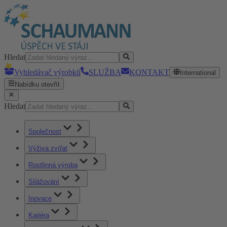
Hledat
Vyhledávač výrobků
SLUŽBA
KONTAKT
International
Nabídku otevřít
Hledat
Společnost
Výživa zvířat
Rostlinná výroba
Silážování
Inovace
Kariéra