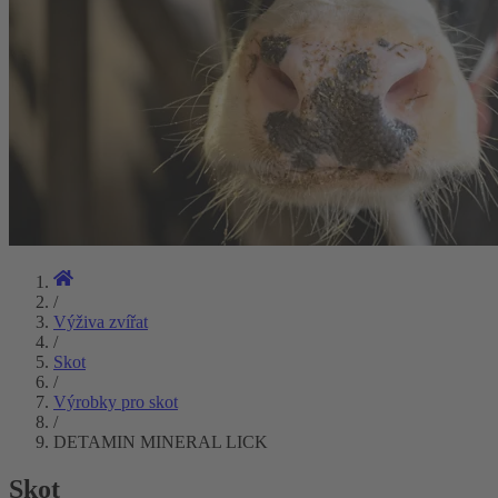
/
Výživa zvířat
/
Skot
/
Výrobky pro skot
/
DETAMIN MINERAL LICK
Skot