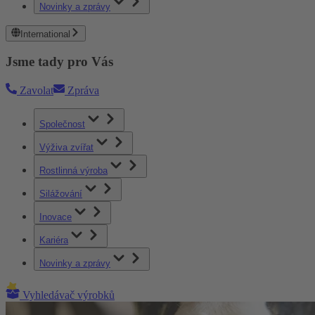
Novinky a zprávy
International
Jsme tady pro Vás
Zavolat
Zpráva
Společnost
Výživa zvířat
Rostlinná výroba
Silážování
Inovace
Kariéra
Novinky a zprávy
Vyhledávač výrobků