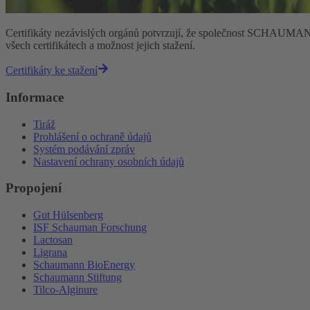
Certifikáty nezávislých orgánů potvrzují, že společnost SCHAUMANN sp
všech certifikátech a možnost jejich stažení.
Certifikáty ke stažení
Informace
Tiráž
Prohlášení o ochraně údajů
Systém podávání zpráv
Nastavení ochrany osobních údajů
Propojení
Gut Hülsenberg
ISF Schauman Forschung
Lactosan
Ligrana
Schaumann BioEnergy
Schaumann Stiftung
Tilco-Alginure