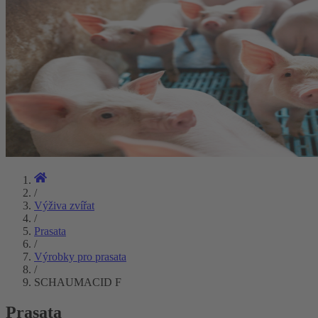
/
Výživa zvířat
/
Prasata
/
Výrobky pro prasata
/
SCHAUMACID F
Prasata