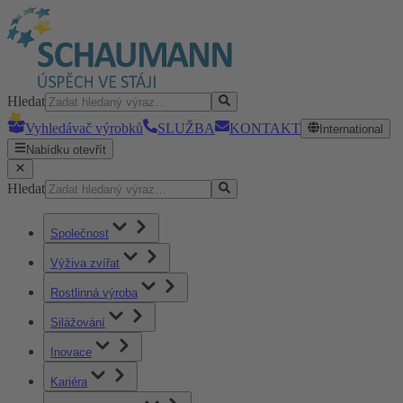
Hledat
Vyhledávač výrobků
SLUŽBA
KONTAKT
International
Nabídku otevřít
Hledat
Společnost
Výživa zvířat
Rostlinná výroba
Silážování
Inovace
Kariéra