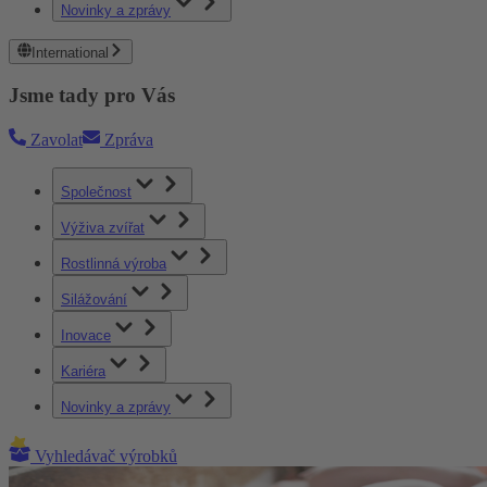
Novinky a zprávy
International
Jsme tady pro Vás
Zavolat
Zpráva
Společnost
Výživa zvířat
Rostlinná výroba
Silážování
Inovace
Kariéra
Novinky a zprávy
Vyhledávač výrobků