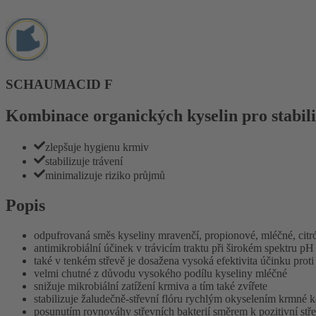
SCHAUMACID F
Kombinace organických kyselin pro stabili
zlepšuje hygienu krmiv
stabilizuje trávení
minimalizuje riziko průjmů
Popis
odpufrovaná směs kyseliny mravenčí, propionové, mléčné, citr
antimikrobiální účinek v trávicím traktu při širokém spektru pH
také v tenkém střevě je dosažena vysoká efektivita účinku proti
velmi chutné z důvodu vysokého podílu kyseliny mléčné
snižuje mikrobiální zatížení krmiva a tím také zvířete
stabilizuje žaludečně-střevní flóru rychlým okyselením krmné 
posunutím rovnováhy střevních bakterií směrem k pozitivní střev