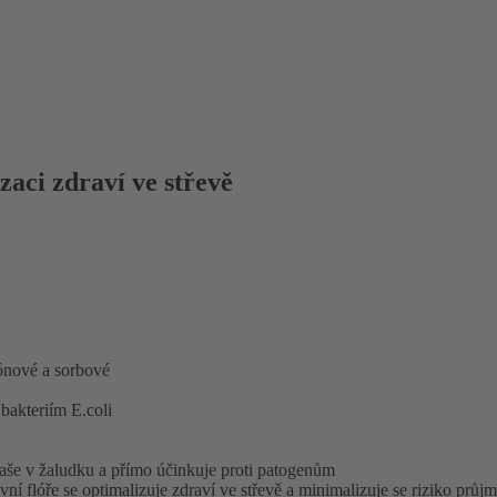
zaci zdraví ve střevě
ónové a sorbové
 bakteriím E.coli
kaše v žaludku a přímo účinkuje proti patogenům
ní flóře se optimalizuje zdraví ve střevě a minimalizuje se riziko průj