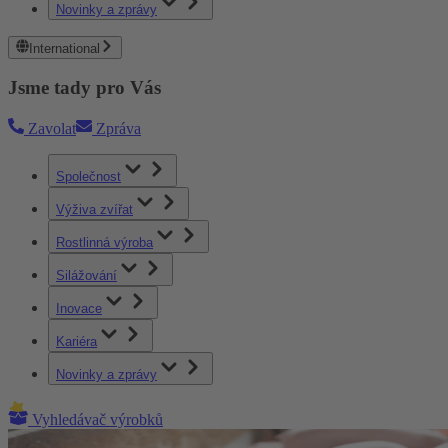
Novinky a zprávy
International
Jsme tady pro Vás
Zavolat
Zpráva
Společnost
Výživa zvířat
Rostlinná výroba
Silážování
Inovace
Kariéra
Novinky a zprávy
Vyhledávač výrobků