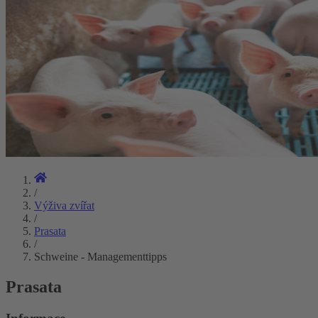
/
Výživa zvířat
/
Prasata
/
Schweine - Managementtipps
Prasata