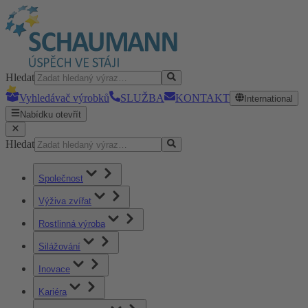
Hledat
Vyhledávač výrobků
SLUŽBA
KONTAKT
International
Nabídku otevřít
Hledat
Společnost
Výživa zvířat
Rostlinná výroba
Silážování
Inovace
Kariéra