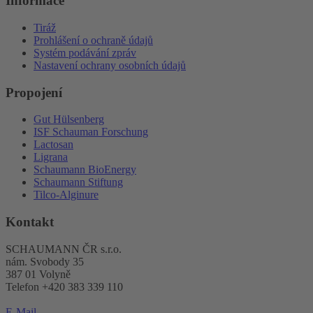
Informace
Tiráž
Prohlášení o ochraně údajů
Systém podávání zpráv
Nastavení ochrany osobních údajů
Propojení
Gut Hülsenberg
ISF Schauman Forschung
Lactosan
Ligrana
Schaumann BioEnergy
Schaumann Stiftung
Tilco-Alginure
Kontakt
SCHAUMANN ČR s.r.o.
nám. Svobody 35
387 01 Volyně
Telefon +420 383 339 110
E-Mail