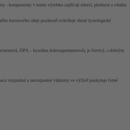
ory - komponenty v tomto výrobku zajišťují zdraví, plodnost a vitalitu
o lososového oleje pozitivně ovlivňuje různé fyziologické
exaenová, DPA – kyselina dokosapentaenová), je čerstvý, s dobrým
ace rozpustné a nerozpustné vlákniny ve výživě poskytuje četné