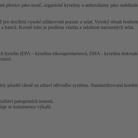
á pšenice jako nosič, organické kyseliny a antioxidanty jako stabilizát
ocílení vysoké užitkovosti prasnic a selat. Vysoký obsah hodnotnéh
 a kanců. Kromě toho je posílena vitalita a odolnost narozených selat.
ch kyselin (EPA – kyselina eikosapentaenová, DHA - kyselina dokosah
erstvé.
ny působí cíleně na zdraví střevního systému. Standardizovaná kombin
množství patogenních kmenů.
šuje se konzistence výkalů.