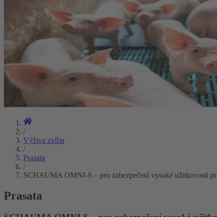
/
Výživa zvířat
/
Prasata
/
SCHAUMA OMNI-S – pro zabezpečení vysoké užitkovosti pra
Prasata