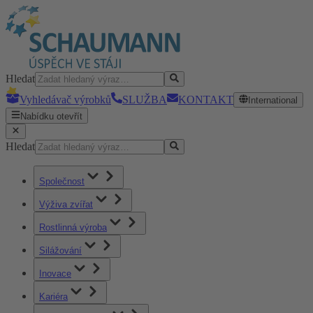
Hledat
Vyhledávač výrobků
SLUŽBA
KONTAKT
International
Nabídku otevřít
Hledat
Společnost
Výživa zvířat
Rostlinná výroba
Silážování
Inovace
Kariéra