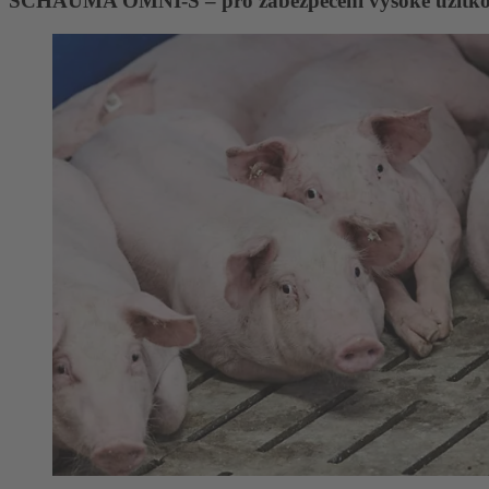
SCHAUMA OMNI-S – pro zabezpečení vysoké užitkov