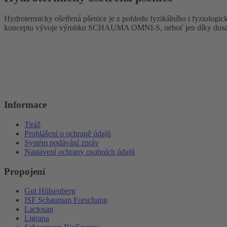
Hydrotermicky ošetřená pšenice je z pohledu fyzikálního i fyziologic
konceptu vývoje výrobku SCHAUMA OMNI-S, neboť jen díky dosaž
Informace
Tiráž
Prohlášení o ochraně údajů
Systém podávání zpráv
Nastavení ochrany osobních údajů
Propojení
Gut Hülsenberg
ISF Schauman Forschung
Lactosan
Ligrana