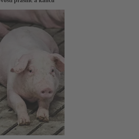
osti prasnic a kanců