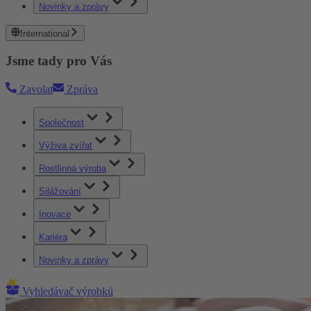
Novinky a zprávy
International
Jsme tady pro Vás
Zavolat
Zpráva
Společnost
Výživa zvířat
Rostlinná výroba
Silážování
Inovace
Kariéra
Novinky a zprávy
Vyhledávač výrobků