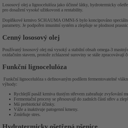
Lososový olej a lignocelulóza jako účinné látky, hydrotermicky ošetřen
pro dosažení vysoké užitkovosti a rentability.
Doplňkové krmivo SCHAUMA OMNI-S bylo koncipováno speciálně pro d
parametry. Je podpořen imunitní systém a zlepšuje se plodnost prasnic
Cenný lososový olej
Používaný lososový olej má vysoký a stabilní obsah omega-3 mastný
oxidačním stavem, protože zchlazené suroviny se stále zpracovávají č
Funkční lignocelulóza
Funkční lignocelulóza s definovaným podílem fermentovatelné vlákni
výhody:
Rychlejší pasáž krmiva tlustým střevem zabraňuje zvyšování 
Fermentační procesy se přesouvají do zadních částí střev a zlep
Má prebiotické účinky.
Váže a inaktivuje patogenní kmeny.
Zmírňuje stres.
Hydrotermicky ošetřená pšenice