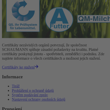
Certifikáty nezávislých orgánů potvrzují, že společnost
SCHAUMANN splňuje zásadní požadavky na kvalitu. Platné
certifikáty poskytují jistotu - spotřebiteli, zemědělci i podniku. Zde
najdete informace o všech certifikátech a možnost jejich stažení.
Certifikáty ke stažení
Informace
Tiráž
Prohlášení o ochraně údajů
Systém podávání zpráv
Nastavení ochrany osobních údajů
Propojení