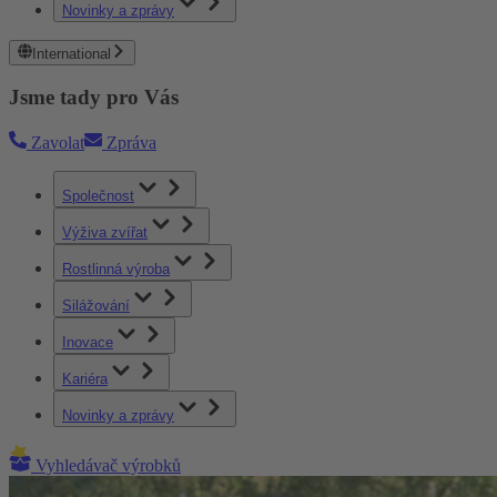
Novinky a zprávy
International
Jsme tady pro Vás
Zavolat
Zpráva
Společnost
Výživa zvířat
Rostlinná výroba
Silážování
Inovace
Kariéra
Novinky a zprávy
Vyhledávač výrobků