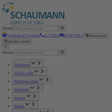
Hledat
Vyhledávač výrobků
SLUŽBA
KONTAKT
International
Nabídku otevřít
Hledat
Společnost
Výživa zvířat
Rostlinná výroba
Silážování
Inovace
Kariéra