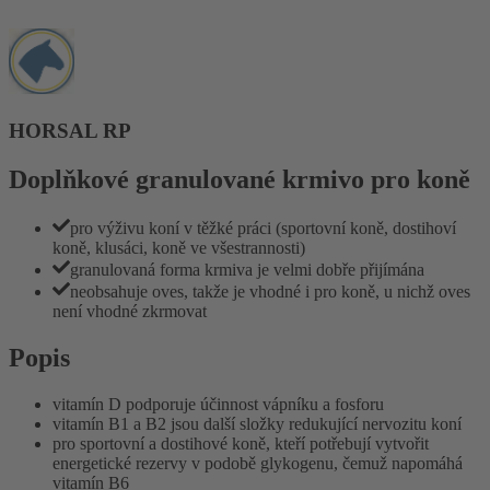
HORSAL RP
Doplňkové granulované krmivo pro koně
pro výživu koní v těžké práci (sportovní koně, dostihoví
koně, klusáci, koně ve všestrannosti)
granulovaná forma krmiva je velmi dobře přijímána
neobsahuje oves, takže je vhodné i pro koně, u nichž oves
není vhodné zkrmovat
Popis
vitamín D podporuje účinnost vápníku a fosforu
vitamín B1 a B2 jsou další složky redukující nervozitu koní
pro sportovní a dostihové koně, kteří potřebují vytvořit
energetické rezervy v podobě glykogenu, čemuž napomáhá
vitamín B6