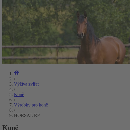
/
Výživa zvířat
/
Koně
/
Výrobky pro koně
/
HORSAL RP
Koně