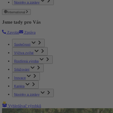
Novinky a zprávy
International
Jsme tady pro Vás
Zavolat
Zpráva
Společnost
Výživa zvířat
Rostlinná výroba
Silážování
Inovace
Kariéra
Novinky a zprávy
Vyhledávač výrobků