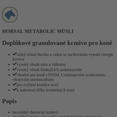
HORSAL METABOLIC MÜSLI
Doplňkové granulované krmivo pro koně
nízký obsah škrobu a cukru se zachováním vysoké energie
krmiva
vysoký obsah tuku a vlákniny
vysoký obsah limitujících aminokyselin
vhodné pro koně s PSSM, Cushingovým syndromem,
vředovým onemocněním
pro zvýšení kondice koní
k nakrmení těžko krmitelných koní
Popis
bezobilné dietetické krmivo
speciální krmivo pro koně s metabolickými poruchami