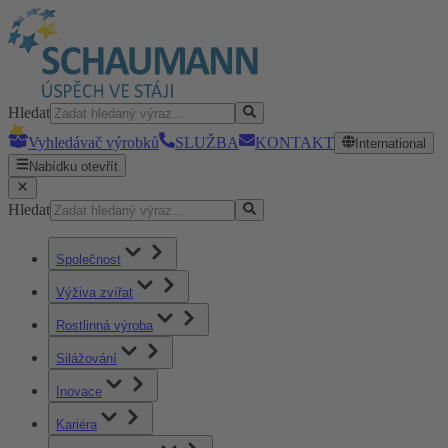
Hledat
Vyhledávač výrobků
SLUŽBA
KONTAKT
International
Nabídku otevřít
Hledat
Společnost
Výživa zvířat
Rostlinná výroba
Silážování
Inovace
Kariéra