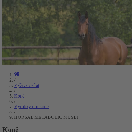
/
Výživa zvířat
/
Koně
/
Výrobky pro koně
/
HORSAL METABOLIC MÜSLI
Koně