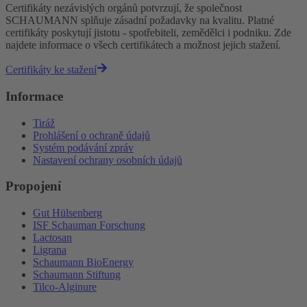
Certifikáty nezávislých orgánů potvrzují, že společnost
SCHAUMANN splňuje zásadní požadavky na kvalitu. Platné
certifikáty poskytují jistotu - spotřebiteli, zemědělci i podniku. Zde
najdete informace o všech certifikátech a možnost jejich stažení.
Certifikáty ke stažení
Informace
Tiráž
Prohlášení o ochraně údajů
Systém podávání zpráv
Nastavení ochrany osobních údajů
Propojení
Gut Hülsenberg
ISF Schauman Forschung
Lactosan
Ligrana
Schaumann BioEnergy
Schaumann Stiftung
Tilco-Alginure