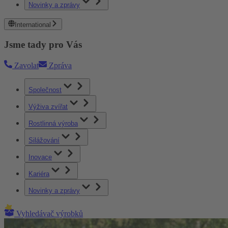
Novinky a zprávy
International
Jsme tady pro Vás
Zavolat
Zpráva
Společnost
Výživa zvířat
Rostlinná výroba
Silážování
Inovace
Kariéra
Novinky a zprávy
Vyhledávač výrobků