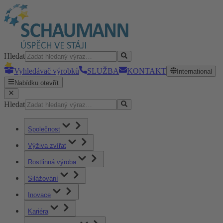
Hledat
Vyhledávač výrobků
SLUŽBA
KONTAKT
International
Nabídku otevřít
Hledat
Společnost
Výživa zvířat
Rostlinná výroba
Silážování
Inovace
Kariéra