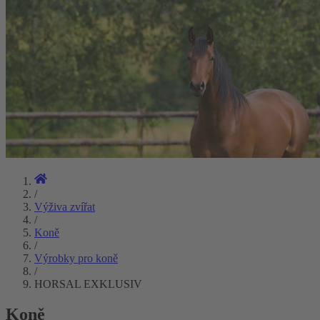
/
Výživa zvířat
/
Koně
/
Výrobky pro koně
/
HORSAL EXKLUSIV
Koně