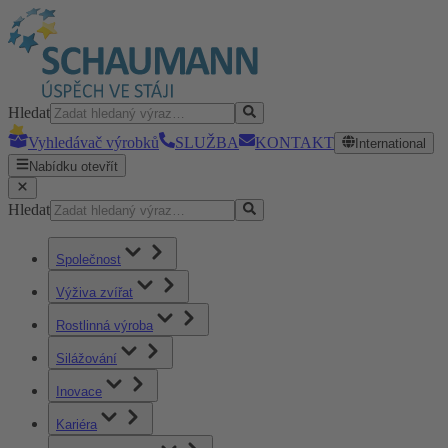
Hledat
Vyhledávač výrobků
SLUŽBA
KONTAKT
International
Nabídku otevřít
Hledat
Společnost
Výživa zvířat
Rostlinná výroba
Silážování
Inovace
Kariéra