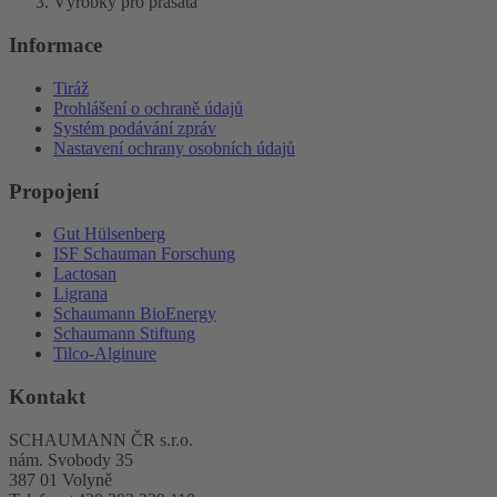
Výrobky pro prasata
Informace
Tiráž
Prohlášení o ochraně údajů
Systém podávání zpráv
Nastavení ochrany osobních údajů
Propojení
Gut Hülsenberg
ISF Schauman Forschung
Lactosan
Ligrana
Schaumann BioEnergy
Schaumann Stiftung
Tilco-Alginure
Kontakt
SCHAUMANN ČR s.r.o.
nám. Svobody 35
387 01 Volyně