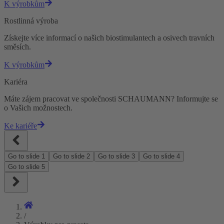
K výrobkům
Rostlinná výroba
Získejte více informací o našich biostimulantech a osivech travních
směsích.
K výrobkům
Kariéra
Máte zájem pracovat ve společnosti SCHAUMANN? Informujte se
o Vašich možnostech.
Ke kariéře
Go to slide
1
Go to slide
2
Go to slide
3
Go to slide
4
Go to slide
5
/