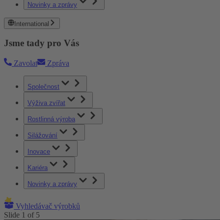
Novinky a zprávy
International
Jsme tady pro Vás
Zavolat
Zpráva
Společnost
Výživa zvířat
Rostlinná výroba
Silážování
Inovace
Kariéra
Novinky a zprávy
Vyhledávač výrobků
Slide
1
of
5