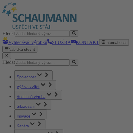
Hledat
Vyhledávač výrobků
SLUŽBA
KONTAKT
International
Nabídku otevřít
Hledat
Společnost
Výživa zvířat
Rostlinná výroba
Silážování
Inovace
Kariéra