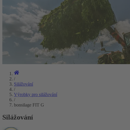
/
Silážování
/
Výrobky pro silážování
/
bonsilage FIT G
Silážování