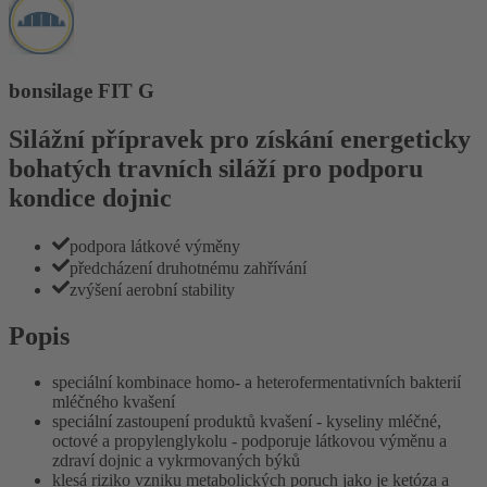
bonsilage FIT G
Silážní přípravek pro získání energeticky
bohatých travních siláží pro podporu
kondice dojnic
podpora látkové výměny
předcházení druhotnému zahřívání
zvýšení aerobní stability
Popis
speciální kombinace homo- a heterofermentativních bakterií
mléčného kvašení
speciální zastoupení produktů kvašení - kyseliny mléčné,
octové a propylenglykolu - podporuje látkovou výměnu a
zdraví dojnic a vykrmovaných býků
klesá riziko vzniku metabolických poruch jako je ketóza a