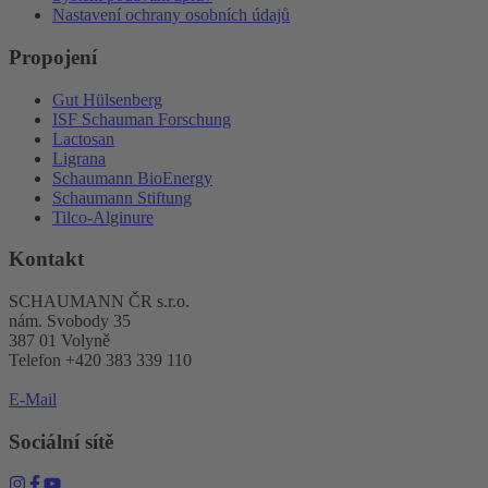
Nastavení ochrany osobních údajů
Propojení
Gut Hülsenberg
ISF Schauman Forschung
Lactosan
Ligrana
Schaumann BioEnergy
Schaumann Stiftung
Tilco-Alginure
Kontakt
SCHAUMANN ČR s.r.o.
nám. Svobody 35
387 01 Volyně
Telefon +420 383 339 110
E-Mail
Sociální sítě