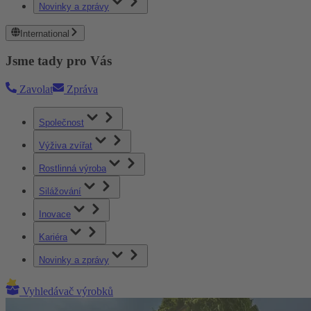
Novinky a zprávy
International
Jsme tady pro Vás
Zavolat
Zpráva
Společnost
Výživa zvířat
Rostlinná výroba
Silážování
Inovace
Kariéra
Novinky a zprávy
Vyhledávač výrobků