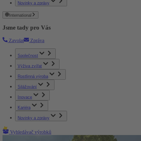
Novinky a zprávy
International
Jsme tady pro Vás
Zavolat
Zpráva
Společnost
Výživa zvířat
Rostlinná výroba
Silážování
Inovace
Kariéra
Novinky a zprávy
Vyhledávač výrobků