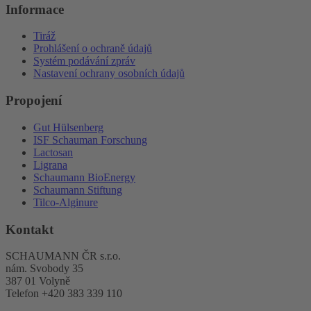
Informace
Tiráž
Prohlášení o ochraně údajů
Systém podávání zpráv
Nastavení ochrany osobních údajů
Propojení
Gut Hülsenberg
ISF Schauman Forschung
Lactosan
Ligrana
Schaumann BioEnergy
Schaumann Stiftung
Tilco-Alginure
Kontakt
SCHAUMANN ČR s.r.o.
nám. Svobody 35
387 01 Volyně
Telefon +420 383 339 110