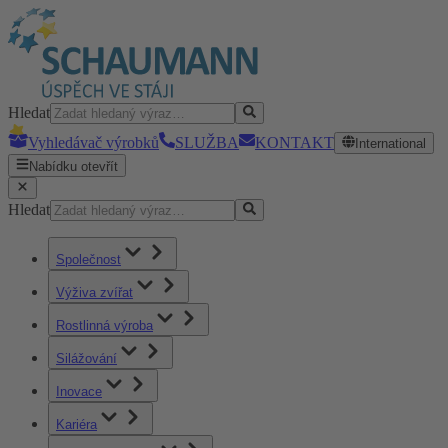
Hledat
Vyhledávač výrobků
SLUŽBA
KONTAKT
International
Nabídku otevřít
Hledat
Společnost
Výživa zvířat
Rostlinná výroba
Silážování
Inovace
Kariéra