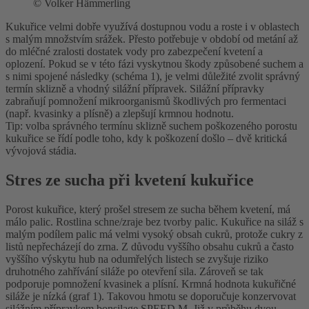
©
Volker Hämmerling
Kukuřice velmi dobře využívá dostupnou vodu a roste i v oblastech
s malým množstvím srážek. Přesto potřebuje v období od metání až
do mléčné zralosti dostatek vody pro zabezpečení kvetení a
oplození. Pokud se v této fázi vyskytnou škody způsobené suchem a
s nimi spojené následky (schéma 1), je velmi důležité zvolit správný
termín sklizně a vhodný silážní přípravek. Silážní přípravky
zabraňují pomnožení mikroorganismů škodlivých pro fermentaci
(např. kvasinky a plísně) a zlepšují krmnou hodnotu.
Tip: volba správného termínu sklizně suchem poškozeného porostu
kukuřice se řídí podle toho, kdy k poškození došlo – dvě kritická
vývojová stádia.
Stres ze sucha při kvetení kukuřice
Porost kukuřice, který prošel stresem ze sucha během kvetení, má
málo palic. Rostlina schne/zraje bez tvorby palic. Kukuřice na siláž s
malým podílem palic má velmi vysoký obsah cukrů, protože cukry z
listů nepřecházejí do zrna. Z důvodu vyššího obsahu cukrů a často
vyššího výskytu hub na odumřelých listech se zvyšuje riziko
druhotného zahřívání siláže po otevření sila. Zároveň se tak
podporuje pomnožení kvasinek a plísní. Krmná hodnota kukuřičné
siláže je nízká (graf 1). Takovou hmotu se doporučuje konzervovat
silážním přípravkem bonsilage SPEED M. Již v průběhu dvou