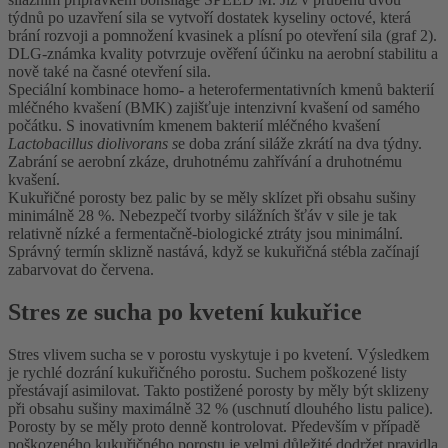
týdnů po uzavření sila se vytvoří dostatek kyseliny octové, která
brání rozvoji a pomnožení kvasinek a plísní po otevření sila (graf 2).
DLG-známka kvality potvrzuje ověření účinku na aerobní stabilitu a
nově také na časné otevření sila.
Speciální kombinace homo- a heterofermentativních kmenů bakterií
mléčného kvašení (BMK) zajišťuje intenzivní kvašení od samého
počátku. S inovativním kmenem bakterií mléčného kvašení
Lactobacillus diolivorans s
e doba zrání siláže zkrátí na dva týdny.
Zabrání se aerobní zkáze, druhotnému zahřívání a druhotnému
kvašení.
Kukuřičné porosty bez palic by se měly sklízet při obsahu sušiny
minimálně 28 %. Nebezpečí tvorby silážních šťáv v sile je tak
relativně nízké a fermentačně-biologické ztráty jsou minimální.
Správný termín sklizně nastává, když se kukuřičná stébla začínají
zabarvovat do červena.
Stres ze sucha po kvetení kukuřice
Stres vlivem sucha se v porostu vyskytuje i po kvetení. Výsledkem
je rychlé dozrání kukuřičného porostu. Suchem poškozené listy
přestávají asimilovat. Takto postižené porosty by měly být sklizeny
při obsahu sušiny maximálně 32 % (uschnutí dlouhého listu palice).
Porosty by se měly proto denně kontrolovat. Především v případě
poškozeného kukuřičného porostu je velmi důležité dodržet pravidla