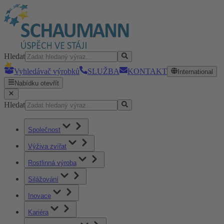
Hledat
Vyhledávač výrobků
SLUŽBA
KONTAKT
International
Nabídku otevřít
Hledat
Společnost
Výživa zvířat
Rostlinná výroba
Silážování
Inovace
Kariéra