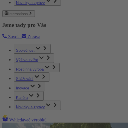
Novinky a zprávy
International
Jsme tady pro Vás
Zavolat
Zpráva
Společnost
Výživa zvířat
Rostlinná výroba
Silážování
Inovace
Kariéra
Novinky a zprávy
Vyhledávač výrobků