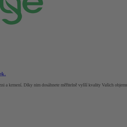
ek.
zni a krmení. Díky nim dosáhnete měřitelně vyšší kvality Vašich objemný