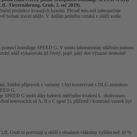
L-Tierernährung, Grub, 2. seč 2019).
ěrnění produkce kvasných kyselin. Přesně tuto roli zabezpečuje
ově bohaté travní siláže. V dalším průběhu vzniká v siláži vedle
ch pomocí bonsilage SPEED G. V tomto laboratorním silážním pokusu
olní siláž vykazovala již čtvrtý, popř. pátý den výrazné druhotné
ní. Silážní přípravek z varianty 1 byl konzervant s DLG-známkou
 SPEED G.
lage SPEED G mohl díky bakterii mléčného kvašení L. diolivorans
vření testovacích sil A, B a C (graf 2), přičemž i kontrolní vzorek byl
 v LfL Grub to potvrzují u siláží s obsahem vlákniny vyšším než 30 %