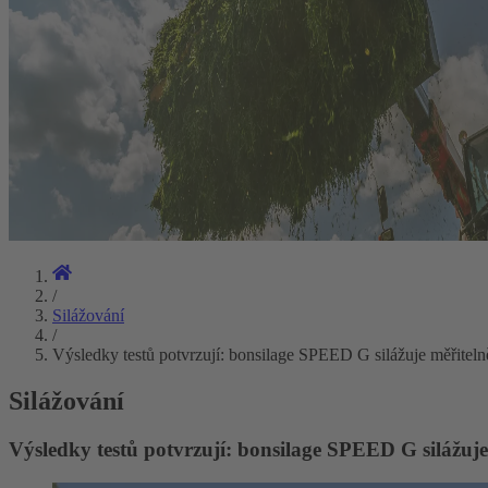
/
Silážování
/
Výsledky testů potvrzují: bonsilage SPEED G silážuje měřitelně
Silážování
Výsledky testů potvrzují: bonsilage SPEED G silážuje 