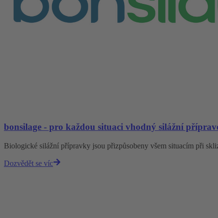
bonsilage - pro každou situaci vhodný silážní příprav
Biologické silážní přípravky jsou přizpůsobeny všem situacím při skli
Dozvědět se víc