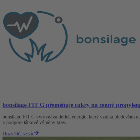
bonsilage FIT G přeměňuje cukry na cenný propylen
bonsilage FIT G vyrovnává deficit energie, který vzniká především na 
k podpoře látkové výměny krav.
Dozvědět se víc