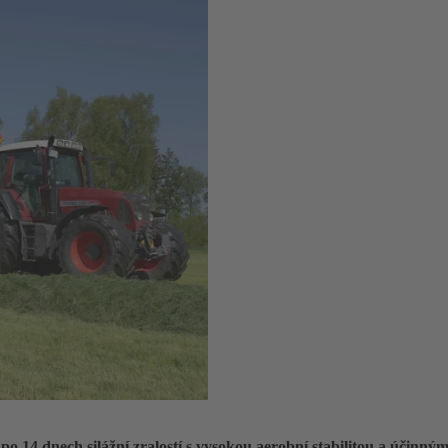
po 14 dnech silážní zralostí s vysokou aerobní stabilitou a účinn