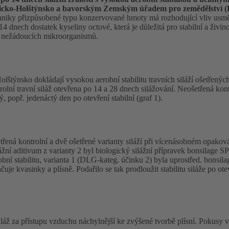
cko-Holštýnsko a bavorským Zemským úřadem pro zemědělství (Lf
 techniky přizpůsobené typu konzervované hmoty má rozhodující vliv usm
 dnech dostatek kyseliny octové, která je důležitá pro stabilní a živin
je nežádoucích mikroorganismů.
týnsko dokládají vysokou aerobní stabilitu travních siláží ošetřený
ní travní siláž otevřena po 14 a 28 dnech silážování. Neošetřená kontr
 popř. jedenáctý den po otevření stabilní (graf 1).
á kontrolní a dvě ošetřené varianty siláží při vícenásobném opaková
ilážní aditivum z varianty 2 byl biologický silážní přípravek bonsilage
bní stabilitu, varianta 1 (DLG-kateg. účinku 2) byla uprostřed. bonsi
uje kvasinky a plísně. Podařilo se tak prodloužit stabilitu siláže po ote
 siláž za přístupu vzduchu náchylnější ke zvýšené tvorbě plísní. Pokusy