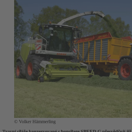
©
Volker Hämmerling
Travní siláže konzervované s bonsilage SPEED G přesvědčují již 