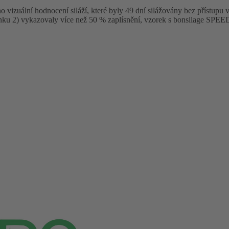
o vizuální hodnocení siláží, které byly 49 dní silážovány bez přístupu
nku 2) vykazovaly více než 50 % zaplísnění, vzorek s bonsilage SPEED