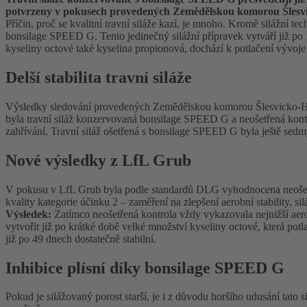
potvrzeny v pokusech provedených Zemědělskou komorou Šlesvi
Příčin, proč se kvalitní travní siláže kazí, je mnoho. Kromě silážní
bonsilage SPEED G. Tento jedinečný silážní přípravek vytváří již po 14
kyseliny octové také kyselina propionová, dochází k potlačení vývo
Delší stabilita travní siláže
Výsledky sledování provedených Zemědělskou komorou Šlesvicko-Holš
byla travní siláž konzervovaná bonsilage SPEED G a neošetřená kontrol
zahřívání. Travní siláž ošetřená s bonsilage SPEED G byla ještě sedmý,
Nové výsledky z LfL Grub
V pokusu v LfL Grub byla podle standardů DLG vyhodnocena neošetřen
kvality kategorie účinku 2 – zaměření na zlepšení aerobní stability, s
Výsledek:
Zatímco neošetřená kontrola vždy vykazovala nejnižší aero
vytvořit již po krátké době velké množství kyseliny octové, která potlač
již po 49 dnech dostatečně stabilní.
Inhibice plísní díky bonsilage SPEED G
Pokud je silážovaný porost starší, je i z důvodu horšího udusání tato