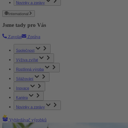
Novinky a zprávy
International
Jsme tady pro Vás
Zavolat
Zpráva
Společnost
Výživa zvířat
Rostlinná výroba
Silážování
Inovace
Kariéra
Novinky a zprávy
Vyhledávač výrobků