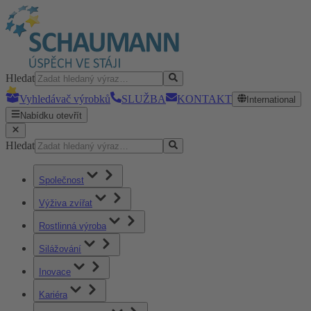
Hledat
Vyhledávač výrobků
SLUŽBA
KONTAKT
International
Nabídku otevřít
Hledat
Společnost
Výživa zvířat
Rostlinná výroba
Silážování
Inovace
Kariéra