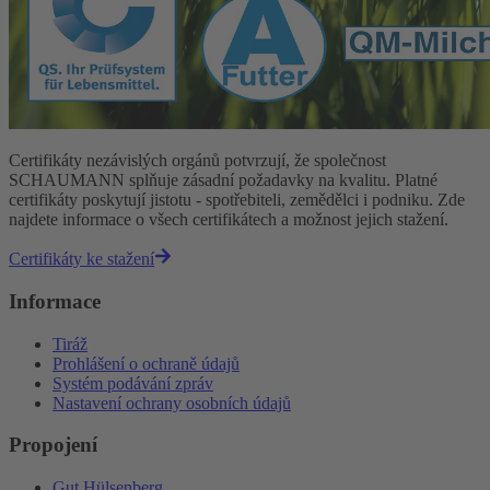
Certifikáty nezávislých orgánů potvrzují, že společnost
SCHAUMANN splňuje zásadní požadavky na kvalitu. Platné
certifikáty poskytují jistotu - spotřebiteli, zemědělci i podniku. Zde
najdete informace o všech certifikátech a možnost jejich stažení.
Certifikáty ke stažení
Informace
Tiráž
Prohlášení o ochraně údajů
Systém podávání zpráv
Nastavení ochrany osobních údajů
Propojení
Gut Hülsenberg