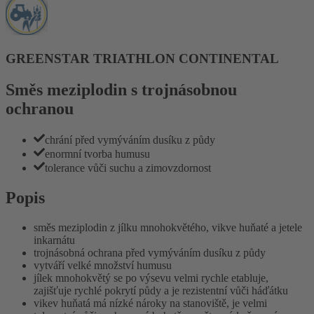
GREENSTAR TRIATHLON CONTINENTAL
Směs meziplodin s trojnásobnou
ochranou
chrání před vymýváním dusíku z půdy
enormní tvorba humusu
tolerance vůči suchu a zimovzdornost
Popis
směs meziplodin z jílku mnohokvětého, vikve huňaté a jetele
inkarnátu
trojnásobná ochrana před vymýváním dusíku z půdy
vytváří velké množství humusu
jílek mnohokvětý se po výsevu velmi rychle etabluje,
zajišťuje rychlé pokrytí půdy a je rezistentní vůči háďátku
vikev huňatá má nízké nároky na stanoviště, je velmi