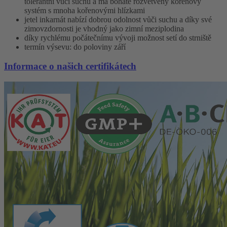
tolerantní vůči suchu a má bohatě rozvětvený kořenový
systém s mnoha kořenovými hlízkami
jetel inkarnát nabízí dobrou odolnost vůči suchu a díky své
zimovzdornosti je vhodný jako zimní meziplodina
díky rychlému počátečnímu vývoji možnost setí do strniště
termín výsevu: do poloviny září
Informace o našich certifikátech