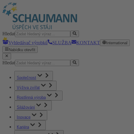
Hledat
Vyhledávač výrobků
SLUŽBA
KONTAKT
International
Nabídku otevřít
Hledat
Společnost
Výživa zvířat
Rostlinná výroba
Silážování
Inovace
Kariéra