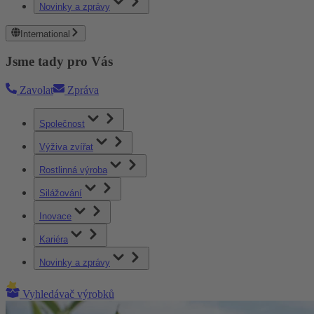
Novinky a zprávy
International
Jsme tady pro Vás
Zavolat
Zpráva
Společnost
Výživa zvířat
Rostlinná výroba
Silážování
Inovace
Kariéra
Novinky a zprávy
Vyhledávač výrobků