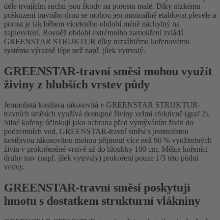
déle trvajícím suchu jsou škody na porostu malé. Díky nízkému
poškození travního drnu se mohou jen minimálně etablovat plevele a
porost je tak během víceletého období méně náchylný na
zaplevelení. Rovněž období extrémního zamokření zvládá
GREENSTAR STRUKTUR díky rozsáhlému kořenovému
systému výrazně lépe než např. jílek vytrvalý.
GREENSTAR-travní směsi mohou využít
živiny z hlubších vrstev půdy
Jemnolistá kostřava rákosovitá v GREENSTAR STRUKTUR-
travních směsích využívá dostupné živiny velmi efektivně (graf 2).
Silné kořeny účinkují jako ochrana před vymýváním živin do
podzemních vod. GREENSTAR-travní směsi s jemnolistou
kostřavou rákosovitou mohou přijmout více než 90 % využitelných
živin v prokořeněné vrstvě až do hloubky 100 cm. Mělce kořenící
druhy trav (např. jílek vytrvalý) prokoření pouze 1/3 této půdní
vrstvy.
GREENSTAR-travní směsi poskytují
hmotu s dostatkem strukturní vlákniny