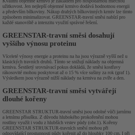
Kvalitní objemné krmivo je základem pro hospodárnou mléčnou
užitkovost. Jen nejlepší objemné krmivo dodává hodnotnou energii
a především bílkoviny. Nákup drahých bílkovinných krmiv lze tímto
způsobem minimalizovat. GREENSTAR-travní směsi nabízí pro
každé stanoviště a intenzitu využití správné řešení.
GREENSTAR-travní směsi dosahují
vyššího výnosu proteinu
Víceleté výnosy energie a proteinu na ha jsou výrazně vyšší než u
klasických travních druhů. Tímto se snižují náklady na objemná
krmiva. Šestiletý srovnávací pokus dokládá, že směsi kostřavy
rákosovité mohou poskytovat až o 15 % více sušiny za rok (graf 1).
Výsledkem jsou výrazně nižší náklady na krmiva na zvíře a den.
GREENSTAR-travní směsi vytvářejí
dlouhé kořeny
GREENSTAR STRUKTUR-travní směsi jsou odolné vůči jarnímu
a letnímu přísušku. Z důvodu hlubokého prokořenění mohou
rostliny využít i vodu z hlubších vrstev půdy (obr.1). Kořeny
GREENSTAR STRUKTUR-travních směsí mohou při
odpovídající prostupnosti půdy kořenit až do hloubky 100 cm. I při