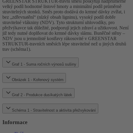
GREENSTAR STRUKTUR-travní směsi poskytují nadprůměrně
velký podíl hodnotné listové hmoty a minimální podíl průměrně
stravitelných stonků. Směs proto dodává do krmné dávky zvířat, i
bez „zdřevnatění“ (nízký obsah ligninu), vysoký podíl dobře
stravitelné vlákniny (NDV). Tyto strukturní uhlovodíky, pro
přežvýkavce tak důležité, podporují jejich zdraví a užitkovost. Není
již tedy nutné doplňovat do krmné dávky slámu. Buněčné stěny –
NDV jsou u jemnolisté kostřavy rákosovité v GREENSTAR
STRUKTUR-travních směsích lépe stravitelné než u jiných druhů
trav (schéma1).
Graf 1 - Suma ročních výnosů sušiny
Obrázek 1 - Kořenový systém
Graf 2 - Produkce dusíkatých látek
Schéma 1 - Stravitelnost a aktivita přežvykování
Informace