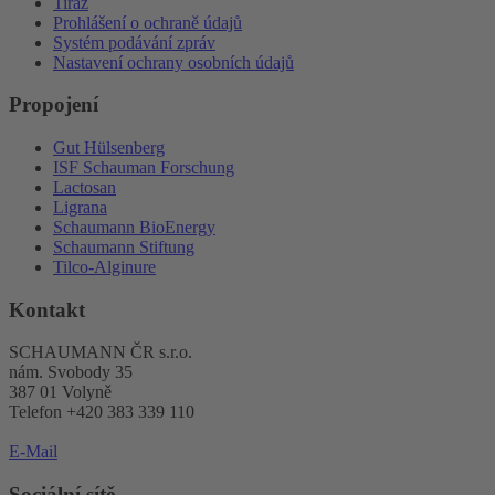
Tiráž
Prohlášení o ochraně údajů
Systém podávání zpráv
Nastavení ochrany osobních údajů
Propojení
Gut Hülsenberg
ISF Schauman Forschung
Lactosan
Ligrana
Schaumann BioEnergy
Schaumann Stiftung
Tilco-Alginure
Kontakt
SCHAUMANN ČR s.r.o.
nám. Svobody 35
387 01 Volyně
Telefon +420 383 339 110
E-Mail
Sociální sítě