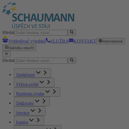
Hledat
Vyhledávač výrobků
SLUŽBA
KONTAKT
International
Nabídku otevřít
Hledat
Společnost
Výživa zvířat
Rostlinná výroba
Silážování
Inovace
Kariéra