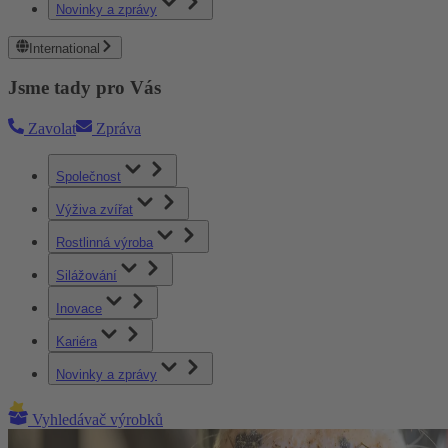
Novinky a zprávy
International
Jsme tady pro Vás
Zavolat
Zpráva
Společnost
Výživa zvířat
Rostlinná výroba
Silážování
Inovace
Kariéra
Novinky a zprávy
Vyhledávač výrobků