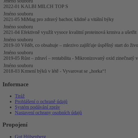
Jméno souboru
2022-01 KALBI MILCH TOP S
Jméno souboru
2021-05 MiMag pro zdravý bachor, klidné a vitální býky
Jméno souboru
2021-04 Efektivně využít vysoce kvalitní proteinová krmiva a ušetři
Jméno souboru
2019-10 Vědět, co obsahuje – mlezivo zajišťuje úspěšný start do živo
Jméno souboru
2019-05 Růst – zdraví – rentabilita - Mikronizovaný oxid zinečnatý v
Jméno souboru
2018-03 Krmení býků v létě - Vyvarovat se „horka“!
Informace
Tiráž
Prohlášení o ochraně údajů
Systém podávání zpráv
Nastavení ochrany osobních údajů
Propojení
Gut Hülsenberg