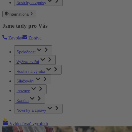
Novinky a zprávy
International
Jsme tady pro Vás
Zavolat
Zpráva
Společnost
Výživa zvířat
Rostlinná výroba
Silážování
Inovace
Kariéra
Novinky a zprávy
Vyhledávač výrobků