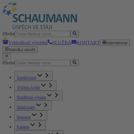
Hledat
Vyhledávač výrobků
SLUŽBA
KONTAKT
International
Nabídku otevřít
Hledat
Společnost
Výživa zvířat
Rostlinná výroba
Silážování
Inovace
Kariéra