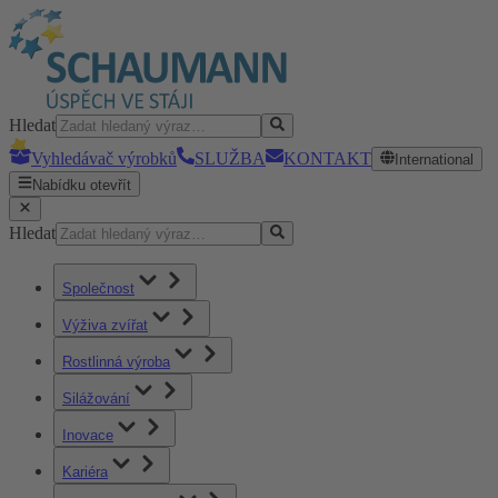
Hledat
Vyhledávač výrobků
SLUŽBA
KONTAKT
International
Nabídku otevřít
Hledat
Společnost
Výživa zvířat
Rostlinná výroba
Silážování
Inovace
Kariéra