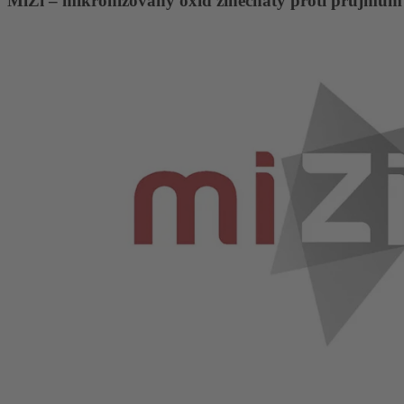
MiZi – mikronizovaný oxid zinečnatý proti průjmům u 