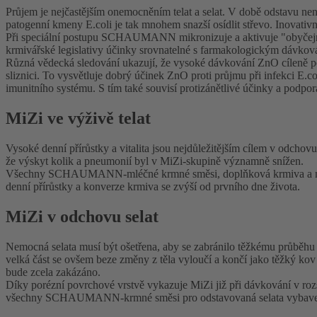
Průjem je nejčastějším onemocněním telat a selat. V době odstavu není
patogenní kmeny E.coli je tak mnohem snazší osídlit střevo. Inovativ
Při speciální postupu SCHAUMANN mikronizuje a aktivuje "obyčejný
krmivářské legislativy účinky srovnatelné s farmakologickým dávko
Různá vědecká sledování ukazují, že vysoké dávkování ZnO cíleně potla
sliznici. To vysvětluje dobrý účinek ZnO proti průjmu při infekci E.c
imunitního systému. S tím také souvisí protizánětlivé účinky a podpora
MiZi ve výživě telat
Vysoké denní přírůstky a vitalita jsou nejdůležitějším cílem v odchovu
že výskyt kolik a pneumonií byl v MiZi-skupině významně snížen.
Všechny SCHAUMANN-mléčné krmné směsi, doplňková krmiva a minerá
denní přírůstky a konverze krmiva se zvýší od prvního dne života.
MiZi v odchovu selat
Nemocná selata musí být ošetřena, aby se zabránilo těžkému průběh
velká část se ovšem beze změny z těla vyloučí a končí jako těžký ko
bude zcela zakázáno.
Díky porézní povrchové vrstvě vykazuje MiZi již při dávkování v ro
všechny SCHAUMANN-krmné směsi pro odstavovaná selata vybavena MiZ