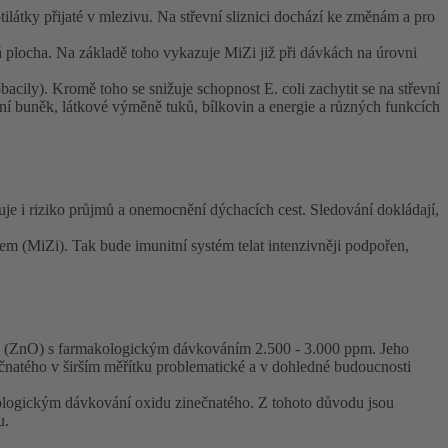
tilátky přijaté v mlezivu. Na střevní sliznici dochází ke změnám a pro
locha. Na základě toho vykazuje MiZi již při dávkách na úrovni
acily). Kromě toho se snižuje schopnost E. coli zachytit se na střevní
lení buněk, látkové výměně tuků, bílkovin a energie a různých funkcích
ižuje i riziko průjmů a onemocnění dýchacích cest. Sledování dokládají,
MiZi). Tak bude imunitní systém telat intenzivněji podpořen,
ého (ZnO) s farmakologickým dávkováním 2.500 - 3.000 ppm. Jeho
ečnatého v širším měřítku problematické a v dohledné budoucnosti
kologickým dávkování oxidu zinečnatého. Z tohoto důvodu jsou
u.