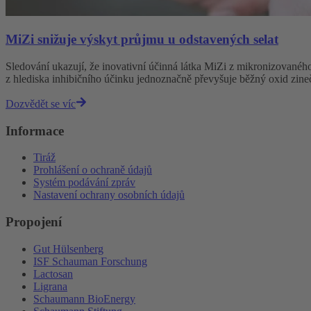
MiZi snižuje výskyt průjmu u odstavených selat
Sledování ukazují, že inovativní účinná látka MiZi z mikronizovaného
z hlediska inhibičního účinku jednoznačně převyšuje běžný oxid zine
Dozvědět se víc
Informace
Tiráž
Prohlášení o ochraně údajů
Systém podávání zpráv
Nastavení ochrany osobních údajů
Propojení
Gut Hülsenberg
ISF Schauman Forschung
Lactosan
Ligrana
Schaumann BioEnergy