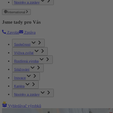
Novinky a zprávy
International
Jsme tady pro Vás
Zavolat
Zpráva
Společnost
Výživa zvířat
Rostlinná výroba
Silážování
Inovace
Kariéra
Novinky a zprávy
Vyhledávač výrobků