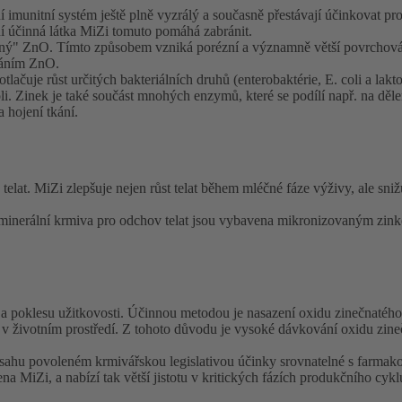
 imunitní systém ještě plně vyzrálý a současně přestávají účinkovat pro
ní účinná látka MiZi tomuto pomáhá zabránit.
" ZnO. Tímto způsobem vzniká porézní a významně větší povrchová p
váním ZnO.
čuje růst určitých bakteriálních druhů (enterobaktérie, E. coli a laktob
oli. Zinek je také součást mnohých enzymů, které se podílí např. na dě
 hojení tkání.
 telat. MiZi zlepšuje nejen růst telat během mléčné fáze výživy, ale sn
lní krmiva pro odchov telat jsou vybavena mikronizovaným zinkem (
u a poklesu užitkovosti. Účinnou metodou je nasazení oxidu zinečnat
v v životním prostředí. Z tohoto důvodu je vysoké dávkování oxidu zin
zsahu povoleném krmivářskou legislativou účinky srovnatelné s farma
i, a nabízí tak větší jistotu v kritických fázích produkčního cykl