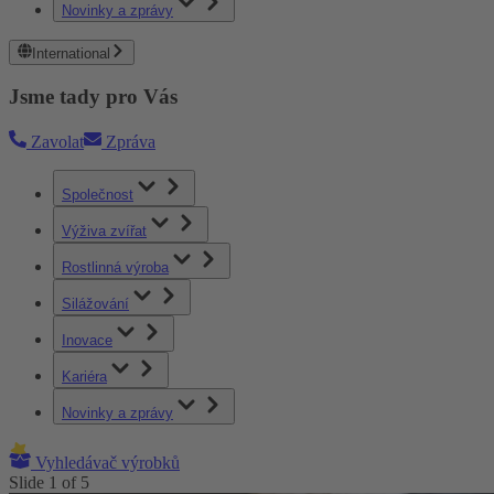
Novinky a zprávy
International
Jsme tady pro Vás
Zavolat
Zpráva
Společnost
Výživa zvířat
Rostlinná výroba
Silážování
Inovace
Kariéra
Novinky a zprávy
Vyhledávač výrobků
Slide
1
of
5