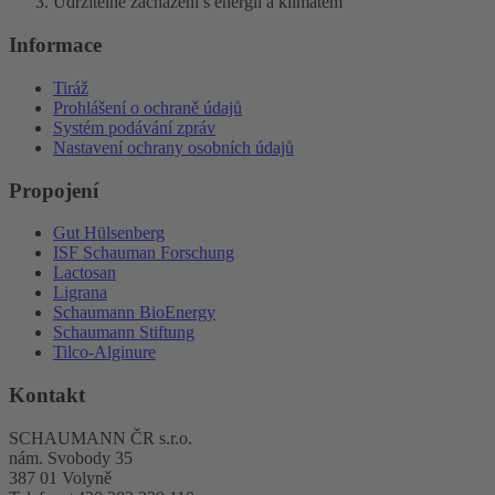
Udržitelné zacházení s energií a klimatem
Informace
Tiráž
Prohlášení o ochraně údajů
Systém podávání zpráv
Nastavení ochrany osobních údajů
Propojení
Gut Hülsenberg
ISF Schauman Forschung
Lactosan
Ligrana
Schaumann BioEnergy
Schaumann Stiftung
Tilco-Alginure
Kontakt
SCHAUMANN ČR s.r.o.
nám. Svobody 35
387 01 Volyně