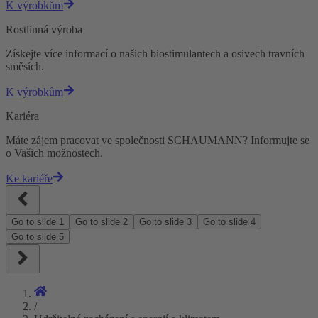
K výrobkům
Rostlinná výroba
Získejte více informací o našich biostimulantech a osivech travních
směsích.
K výrobkům
Kariéra
Máte zájem pracovat ve společnosti SCHAUMANN? Informujte se
o Vašich možnostech.
Ke kariéře
Go to slide
1
Go to slide
2
Go to slide
3
Go to slide
4
Go to slide
5
/