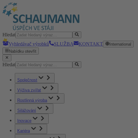
Hledat
Vyhledávač výrobků
SLUŽBA
KONTAKT
International
Nabídku otevřít
Hledat
Společnost
Výživa zvířat
Rostlinná výroba
Silážování
Inovace
Kariéra