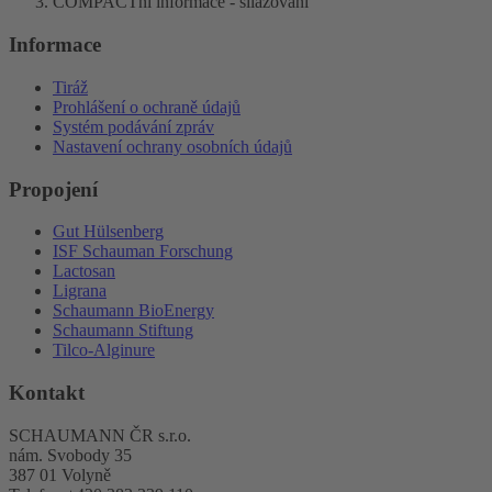
COMPACTní informace - silážování
Informace
Tiráž
Prohlášení o ochraně údajů
Systém podávání zpráv
Nastavení ochrany osobních údajů
Propojení
Gut Hülsenberg
ISF Schauman Forschung
Lactosan
Ligrana
Schaumann BioEnergy
Schaumann Stiftung
Tilco-Alginure
Kontakt
SCHAUMANN ČR s.r.o.
nám. Svobody 35
387 01 Volyně