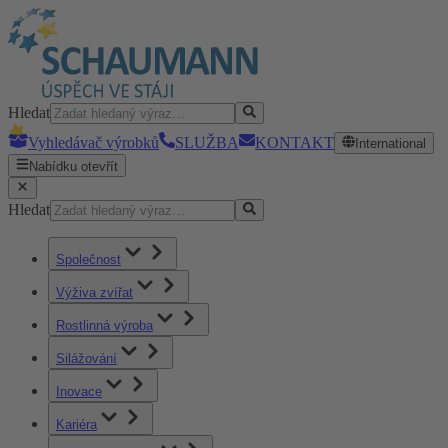
Hledat
Vyhledávač výrobků
SLUŽBA
KONTAKT
International
Nabídku otevřít
Hledat
Společnost
Výživa zvířat
Rostlinná výroba
Silážování
Inovace
Kariéra