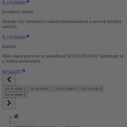
K výrobkům
Rostlinná výroba
Získejte více informací o našich biostimulantech a osivech travních
směsích.
K výrobkům
Kariéra
Máte zájem pracovat ve společnosti SCHAUMANN? Informujte se
o Vašich možnostech.
Ke kariéře
Go to slide
1
Go to slide
2
Go to slide
3
Go to slide
4
Go to slide
5
/