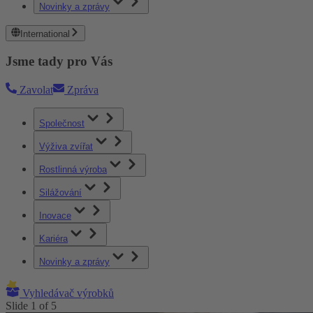
Novinky a zprávy
International
Jsme tady pro Vás
Zavolat
Zpráva
Společnost
Výživa zvířat
Rostlinná výroba
Silážování
Inovace
Kariéra
Novinky a zprávy
Vyhledávač výrobků
Slide
1
of
5